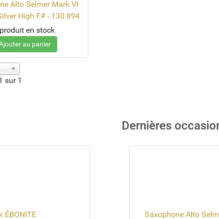
e Alto Selmer Mark VI
Silver High F# - 130.894
produit en stock
Ajouter au panier
1 sur 1
Dernières occasio
nk ÉBONITE
Saxophone Alto Selme