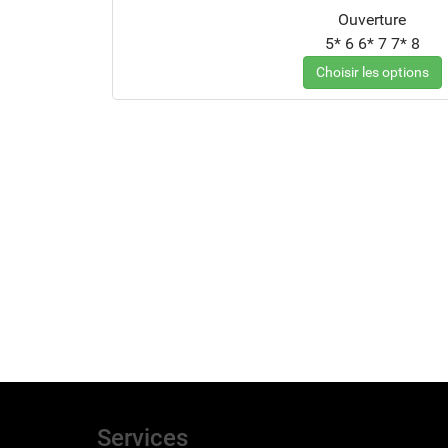
Ouverture
5*
6
6*
7
7*
8
Choisir les options
Services