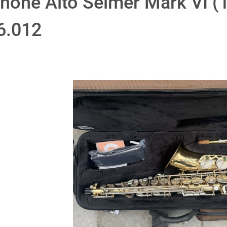
hone Alto Selmer Mark VI (1
6.012