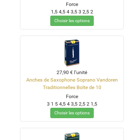
Force
1,5
4,5
4
3,5
3
2,5
2
Choisir les options
27,90 €
l'unité
Anches de Saxophone Soprano Vandoren
Traditionnelles Boîte de 10
Force
3
1
5
4,5
4
3,5
2,5
2
1,5
Choisir les options