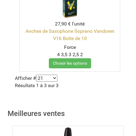
27,90 €
l'unité
Anches de Saxophone Soprano Vandoren
V16 Boîte de 10
Force
4
3,5
3
2,5
2
Choisir les options
Afficher #
Résultats 1 à 3 sur 3
Meilleures ventes